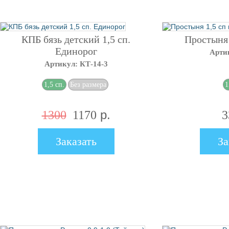
КПБ бязь детский 1,5 сп.
Простыня 
Единорог
Арти
Артикул: КТ-14-3
-10
%
1,5 сп.
Без размера
1
р.
1300
1170
3
Заказать
За