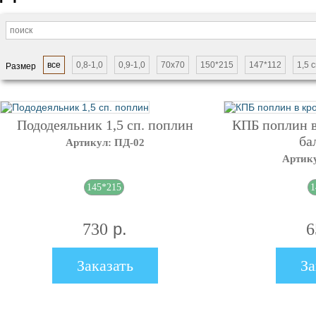
все
0,8-1,0
0,9-1,0
70х70
150*215
147*112
1,5 с
Размер
Пододеяльник 1,5 сп. поплин
КПБ поплин 
ба
Артикул: ПД-02
Артику
145*215
1
р.
730
6
Заказать
За