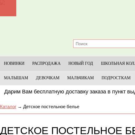
Главная
Каталог
Прайс-лист
Условия
НОВИНКИ
РАСПРОДАЖА
НОВЫЙ ГОД
ШКОЛЬНАЯ КОЛ
Оплата и доставка
МАЛЫШАМ
ДЕВОЧКАМ
МАЛЬЧИКАМ
ПОДРОСТКАМ
Размеры
рим Вам бесплатную доставку заказа в пункт выда
Отзывы
Каталог
→
Детское постельное белье
Контакты
ДЕТСКОЕ ПОСТЕЛЬНОЕ Б