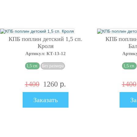
КПБ поплин детский 1,5 сп.
КПБ поплин 
Кроля
Ба
Артикул: КТ-13-12
Артику
-10
-10
%
%
1,5 сп.
Без размера
1,5 сп.
р.
1400
1260
1400
Заказать
За