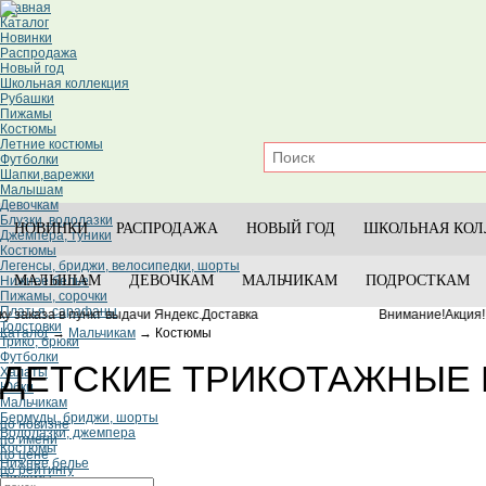
Главная
Каталог
Новинки
Распродажа
Новый год
Школьная коллекция
Рубашки
Пижамы
Костюмы
Летние костюмы
Футболки
Шапки,варежки
Малышам
Девочкам
Блузки, водолазки
НОВИНКИ
РАСПРОДАЖА
НОВЫЙ ГОД
ШКОЛЬНАЯ КОЛ
Джемпера, туники
Костюмы
Легенсы, бриджи, велосипедки, шорты
МАЛЫШАМ
ДЕВОЧКАМ
МАЛЬЧИКАМ
ПОДРОСТКАМ
Нижнее белье
Пижамы, сорочки
Платья, сарафаны
за в пункт выдачи Яндекс.Доставка ⠀⠀⠀⠀⠀⠀⠀⠀⠀⠀⠀⠀Внимание!Акция! Постель
Толстовки
Каталог
→
Мальчикам
→
Костюмы
Трико, брюки
Футболки
ДЕТСКИЕ ТРИКОТАЖНЫЕ
Халаты
Юбки
Мальчикам
Бермуды, бриджи, шорты
по новизне
Водолазки, джемпера
по имени
Костюмы
по цене
Нижнее белье
по рейтингу
Пижамы