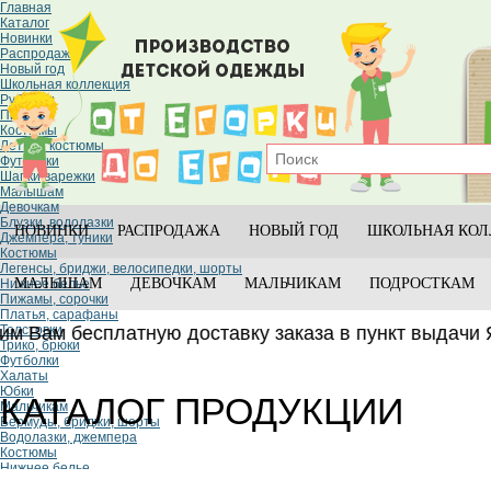
Главная
Каталог
Новинки
Распродажа
Новый год
Школьная коллекция
Рубашки
Пижамы
Костюмы
Летние костюмы
Футболки
Шапки,варежки
Малышам
Девочкам
Блузки, водолазки
НОВИНКИ
РАСПРОДАЖА
НОВЫЙ ГОД
ШКОЛЬНАЯ КОЛ
Джемпера, туники
Костюмы
Легенсы, бриджи, велосипедки, шорты
МАЛЫШАМ
ДЕВОЧКАМ
МАЛЬЧИКАМ
ПОДРОСТКАМ
Нижнее белье
Пижамы, сорочки
Платья, сарафаны
ам бесплатную доставку заказа в пункт выдачи Я
Толстовки
Трико, брюки
Футболки
Халаты
Юбки
КАТАЛОГ ПРОДУКЦИИ
Мальчикам
Бермуды, бриджи, шорты
Водолазки, джемпера
Костюмы
Нижнее белье
Пижамы