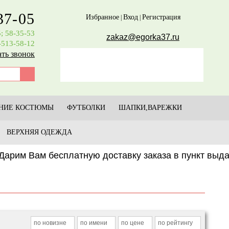
37-05
Избранное
Вход
Регистрация
|
|
5; 58-35-53
zakaz@egorka37.ru
-513-58-12
ать звонок
НИЕ КОСТЮМЫ
ФУТБОЛКИ
ШАПКИ,ВАРЕЖКИ
ВЕРХНЯЯ ОДЕЖДА
рим Вам бесплатную доставку заказа в пункт выд
по новизне
по имени
по цене
по рейтингу