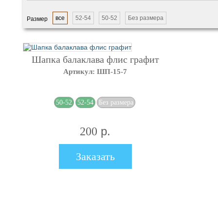
все
52-54
50-52
Без размера
Размер
Шапка балаклава флис графит
Артикул: ШП-15-7
50-52
52-54
Без размера
р.
200
Заказать