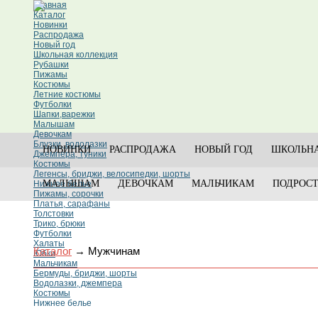
Главная
Каталог
Новинки
Распродажа
Новый год
Школьная коллекция
Рубашки
Пижамы
Костюмы
Летние костюмы
Футболки
Шапки,варежки
Малышам
Девочкам
Блузки, водолазки
НОВИНКИ
РАСПРОДАЖА
НОВЫЙ ГОД
ШКОЛЬНА
Джемпера, туники
Костюмы
Легенсы, бриджи, велосипедки, шорты
МАЛЫШАМ
ДЕВОЧКАМ
МАЛЬЧИКАМ
ПОДРОС
Нижнее белье
Пижамы, сорочки
Платья, сарафаны
Толстовки
Трико, брюки
Футболки
Халаты
Каталог
→
Мужчинам
Юбки
Мальчикам
Бермуды, бриджи, шорты
Водолазки, джемпера
Костюмы
Нижнее белье
Пижамы