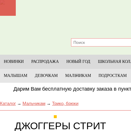
Главная
Каталог
Прайс-лист
Условия
НОВИНКИ
РАСПРОДАЖА
НОВЫЙ ГОД
ШКОЛЬНАЯ КОЛ
Оплата и доставка
МАЛЫШАМ
ДЕВОЧКАМ
МАЛЬЧИКАМ
ПОДРОСТКАМ
Размеры
Дарим Вам бесплатную доставку заказа в пункт
Отзывы
Каталог
→
Мальчикам
→
Трико, брюки
Контакты
ДЖОГГЕРЫ СТРИТ