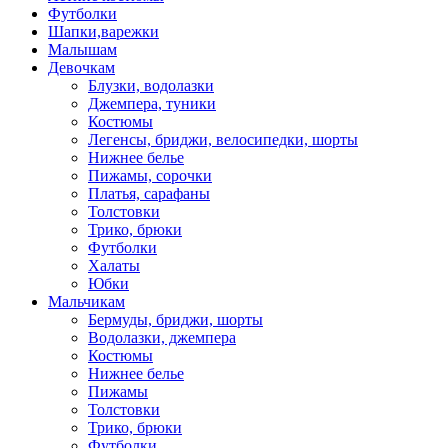
Футболки
Шапки,варежки
Малышам
Девочкам
Блузки, водолазки
Джемпера, туники
Костюмы
Легенсы, бриджи, велосипедки, шорты
Нижнее белье
Пижамы, сорочки
Платья, сарафаны
Толстовки
Трико, брюки
Футболки
Халаты
Юбки
Мальчикам
Бермуды, бриджи, шорты
Водолазки, джемпера
Костюмы
Нижнее белье
Пижамы
Толстовки
Трико, брюки
Футболки