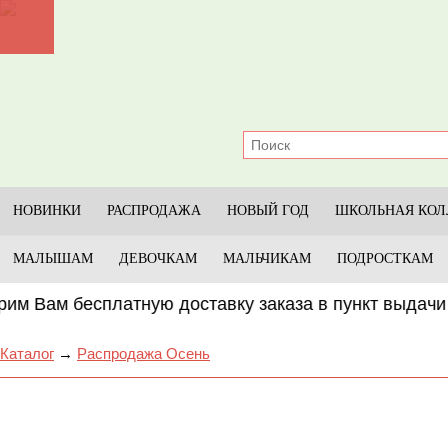
Главная
Каталог
Прайс-лист
Условия
НОВИНКИ
РАСПРОДАЖА
НОВЫЙ ГОД
ШКОЛЬНАЯ КОЛ
Оплата и доставка
МАЛЫШАМ
ДЕВОЧКАМ
МАЛЬЧИКАМ
ПОДРОСТКАМ
Размеры
 Вам бесплатную доставку заказа в пункт выдачи 
Отзывы
Каталог
→
Распродажа Осень
Контакты