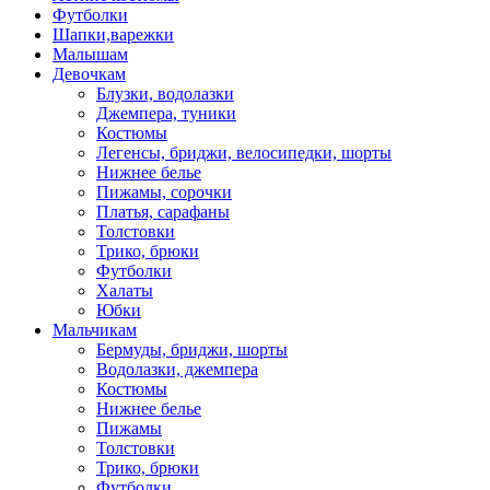
Футболки
Шапки,варежки
Малышам
Девочкам
Блузки, водолазки
Джемпера, туники
Костюмы
Легенсы, бриджи, велосипедки, шорты
Нижнее белье
Пижамы, сорочки
Платья, сарафаны
Толстовки
Трико, брюки
Футболки
Халаты
Юбки
Мальчикам
Бермуды, бриджи, шорты
Водолазки, джемпера
Костюмы
Нижнее белье
Пижамы
Толстовки
Трико, брюки
Футболки