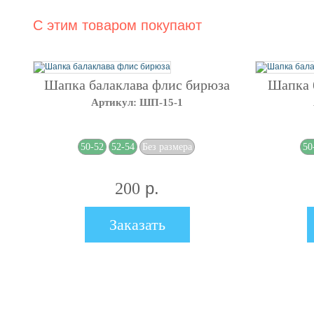
С этим товаром покупают
Шапка балаклава флис бирюза
Шапка 
Артикул: ШП-15-1
50-52
52-54
Без размера
50
р.
200
Заказать