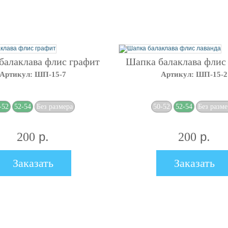
балаклава флис графит
Шапка балаклава флис
Артикул: ШП-15-7
Артикул: ШП-15-2
-52
52-54
Без размера
50-52
52-54
Без разме
р.
р.
200
200
Заказать
Заказать