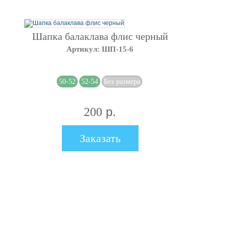
Шапка балаклава флис черный
Артикул: ШП-15-6
50-52
52-54
Без размера
р.
200
Заказать