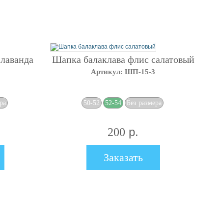
 лаванда
Шапка балаклава флис салатовый
Артикул: ШП-15-3
ра
50-52
52-54
Без размера
р.
200
Заказать