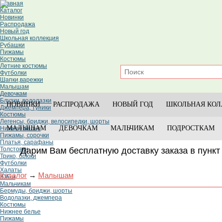
Главная
Каталог
Новинки
Распродажа
Новый год
Школьная коллекция
Рубашки
Пижамы
Костюмы
Летние костюмы
Футболки
Шапки,варежки
Малышам
Девочкам
Блузки, водолазки
НОВИНКИ
РАСПРОДАЖА
НОВЫЙ ГОД
ШКОЛЬНАЯ КОЛ
Джемпера, туники
Костюмы
Легенсы, бриджи, велосипедки, шорты
МАЛЫШАМ
ДЕВОЧКАМ
МАЛЬЧИКАМ
ПОДРОСТКАМ
Нижнее белье
Пижамы, сорочки
Платья, сарафаны
Толстовки
Дарим Вам бесплатную доставку заказа в пункт 
Трико, брюки
Футболки
Халаты
Каталог
→
Малышам
Юбки
Мальчикам
Бермуды, бриджи, шорты
Водолазки, джемпера
Костюмы
Нижнее белье
Пижамы