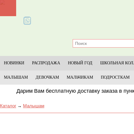
Главная
Каталог
Прайс-лист
Условия
НОВИНКИ
РАСПРОДАЖА
НОВЫЙ ГОД
ШКОЛЬНАЯ КОЛ
Оплата и доставка
МАЛЫШАМ
ДЕВОЧКАМ
МАЛЬЧИКАМ
ПОДРОСТКАМ
Размеры
Дарим Вам бесплатную доставку заказа в пунк
Отзывы
Каталог
→
Малышам
Контакты