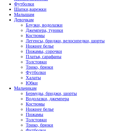
Футболки
Шапки,варежки
Малышам
Девочкам
Блузки, водолазки
Джемпера, туники
Костюмы
Легенсы, бриджи, велосипедки, шорты
Нижнее белье
Пижамы, сорочки
Платья, сарафаны
Толстовки
Трико, брюки
Футболки
Халаты
Юбки
Мальчикам
Бермуды, бриджи, шорты
Водолазки, джемпера
Костюмы
Нижнее белье
Пижамы
Толстовки
Трико, брюки
Футболки