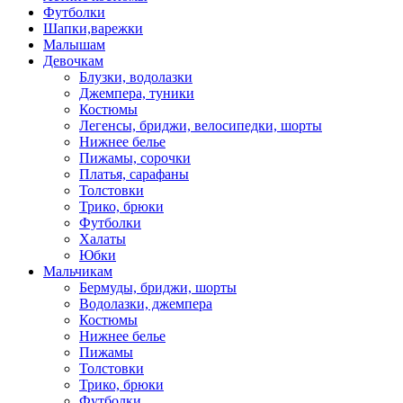
Футболки
Шапки,варежки
Малышам
Девочкам
Блузки, водолазки
Джемпера, туники
Костюмы
Легенсы, бриджи, велосипедки, шорты
Нижнее белье
Пижамы, сорочки
Платья, сарафаны
Толстовки
Трико, брюки
Футболки
Халаты
Юбки
Мальчикам
Бермуды, бриджи, шорты
Водолазки, джемпера
Костюмы
Нижнее белье
Пижамы
Толстовки
Трико, брюки
Футболки